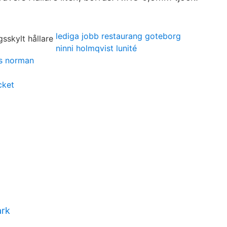
lediga jobb restaurang goteborg
ninni holmqvist lunité
s norman
cket
ark