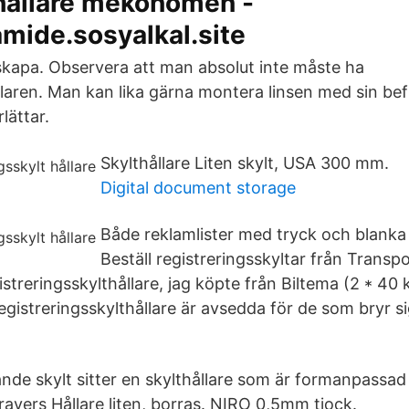
 hållare mekonomen -
mide.sosyalkal.site
 skapa. Observera att man absolut inte måste ha
aren. Man kan lika gärna montera linsen med sin befin
ättar.
Skylthållare Liten skylt, USA 300 mm.
Digital document storage
Både reklamlister med tryck och blanka lå
Beställ registreringsskyltar från Transpo
istreringsskylthållare, jag köpte från Biltema (2 * 40 
gistreringsskylthållare är avsedda för de som bryr si
nde skylt sitter en skylthållare som är formanpassad
ravers Hållare liten, borras. NIRO 0,5mm tjock.