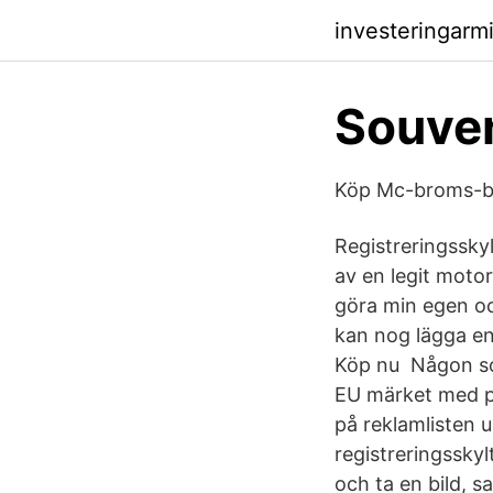
investeringarm
Souven
Köp Mc-broms-bli
Registreringsskyl
av en legit motor
göra min egen och
kan nog lägga en 
Köp nu Någon som
EU märket med pl
på reklamlisten un
registreringsskyl
och ta en bild, 