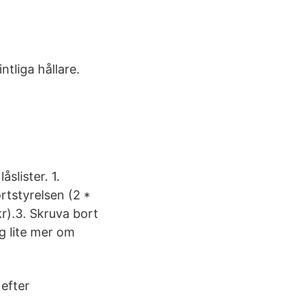
tliga hållare.
slister. 1.
rtstyrelsen (2 *
kr).3. Skruva bort
g lite mer om
 efter