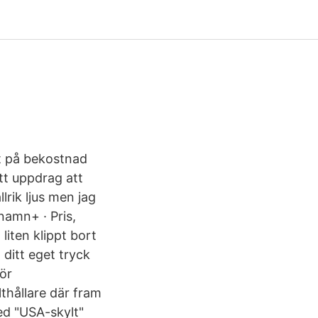
at på bekostnad
ett uppdrag att
lrik ljus men jag
namn+ · Pris,
iten klippt bort
ditt eget tryck
för
thållare där fram
med "USA-skylt"