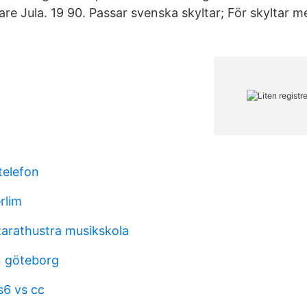
re Jula. 19 90. Passar svenska skyltar; För skyltar 
 telefon
rlim
zarathustra musikskola
n göteborg
6 vs cc