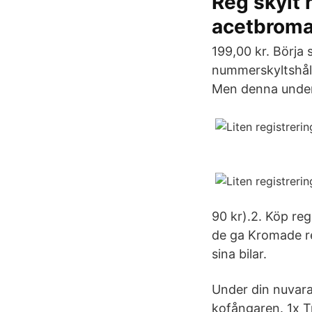
Reg skylt
acetbroma
199,00 kr. Börja
nummerskyltshåll
Men denna underl
90 kr).2. Köp reg
de ga Kromade re
sina bilar.
Under din nuvara
kofångaren. 1x T