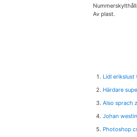
Nummerskylthålla
Av plast.
Lidl erikslust
Härdare supe
Also sprach 
Johan westi
Photoshop cs