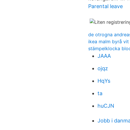
Parental leave
de otrogna andrea
ikea malm byrå vit
stämpelklocka blo
JAAA
ojqz
HqYs
ta
huCJN
Jobb i danm