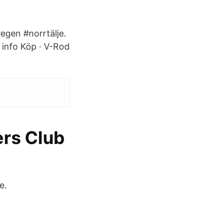
#egen #norrtälje.
r info Köp · V-Rod
ers Club
e.