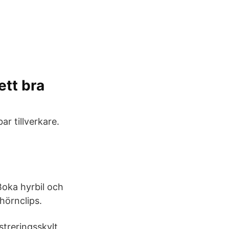
ett bra
ar tillverkare.
 Boka hyrbil och
hörnclips.
streringsskylt