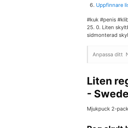
Uppfinnare li
#kuk #penis #klib
25. 0. Liten skyl
sidmonterad skyl
Anpassa ditt N
Liten r
- Swede
Mjukpuck 2-pack. 