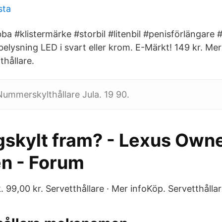
sta
ba #klistermärke #storbil #litenbil #penisförlängare 
tbelysning LED i svart eller krom. E-Märkt! 149 kr. Me
thållare.
ummerskylthållare Jula. 19 90.
egskylt fram? - Lexus Own
n - Forum
99,00 kr. Servetthållare · Mer infoKöp. Servetthållar