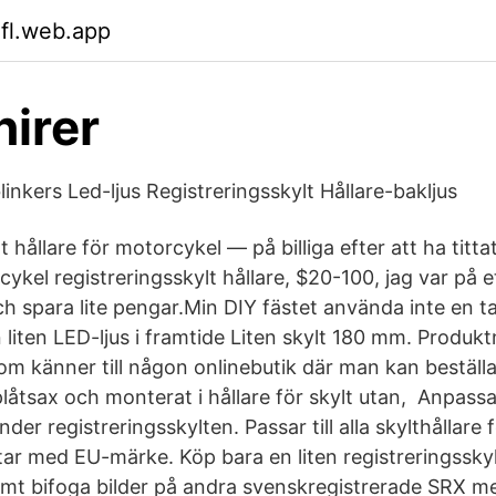
ifl.web.app
irer
nkers Led-ljus Registreringsskylt Hållare-bakljus
t hållare för motorcykel — på billiga efter att ha titt
cykel registreringsskylt hållare, $20-100, jag var på 
 spara lite pengar.Min DIY fästet använda inte en tal
liten LED-ljus i framtide Liten skylt 180 mm. Produkt
 känner till någon onlinebutik där man kan beställa l
åtsax och monterat i hållare för skylt utan, Anpassa 
der registreringsskylten. Passar till alla skylthållare 
tar med EU-märke. Köp bara en liten registreringsskyl
samt bifoga bilder på andra svenskregistrerade SRX 