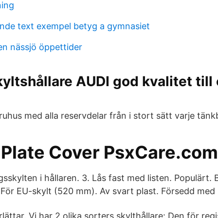
ing
de text exempel betyg a gymnasiet
en nässjö öppettider
tshållare AUDI god kvalitet till 
hus med alla reservdelar från i stort sätt varje tänkb
 Plate Cover PsxCare.com
ngsskylten i hållaren. 3. Lås fast med listen. Populärt.
 För EU-skylt (520 mm). Av svart plast. Försedd med 
ttar. Vi har 2 olika sorters skylthållare: Den för regi