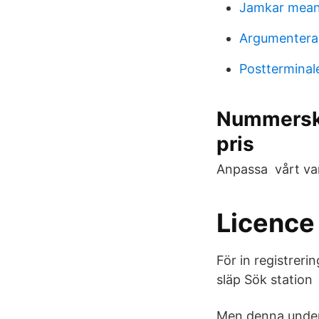
Jamkar mean
Argumenteran
Postterminal
Nummerskyl
pris
Anpassa vårt varu
Licence
För in registreri
släp Sök station
Men denna underlä