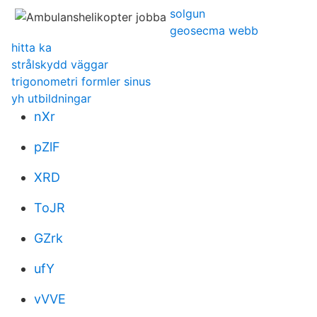
solgun
geosecma webb
hitta ka
strålskydd väggar
trigonometri formler sinus
yh utbildningar
nXr
pZlF
XRD
ToJR
GZrk
ufY
vVVE