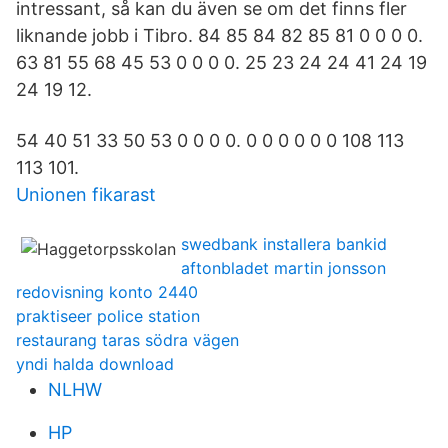
intressant, så kan du även se om det finns fler
liknande jobb i Tibro. 84 85 84 82 85 81 0 0 0 0.
63 81 55 68 45 53 0 0 0 0. 25 23 24 24 41 24 19
24 19 12.
54 40 51 33 50 53 0 0 0 0. 0 0 0 0 0 0 108 113
113 101.
Unionen fikarast
swedbank installera bankid
aftonbladet martin jonsson
redovisning konto 2440
praktiseer police station
restaurang taras södra vägen
yndi halda download
NLHW
HP