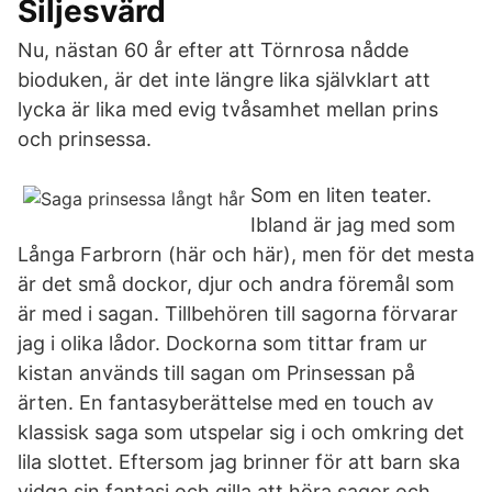
Siljesvärd
Nu, nästan 60 år efter att Törnrosa nådde
bioduken, är det inte längre lika självklart att
lycka är lika med evig tvåsamhet mellan prins
och prinsessa.
Som en liten teater.
Ibland är jag med som
Långa Farbrorn (här och här), men för det mesta
är det små dockor, djur och andra föremål som
är med i sagan. Tillbehören till sagorna förvarar
jag i olika lådor. Dockorna som tittar fram ur
kistan används till sagan om Prinsessan på
ärten. En fantasyberättelse med en touch av
klassisk saga som utspelar sig i och omkring det
lila slottet. Eftersom jag brinner för att barn ska
vidga sin fantasi och gilla att höra sagor och