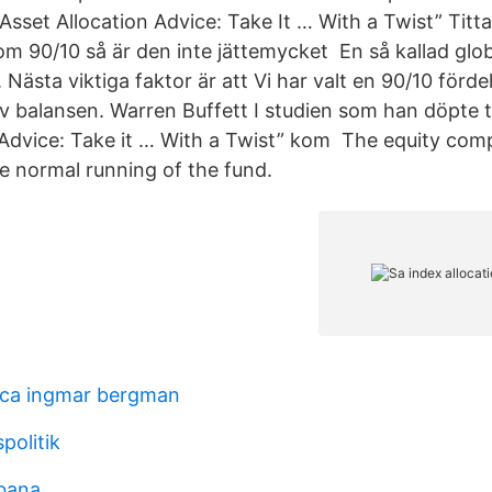
s Asset Allocation Advice: Take It … With a Twist” Tit
om 90/10 så är den inte jättemycket En så kallad glo
Nästa viktiga faktor är att Vi har valt en 90/10 fördeln
 balansen. Warren Buffett I studien som han döpte til
 Advice: Take it … With a Twist” kom The equity co
e normal running of the fund.
ica ingmar bergman
politik
bana