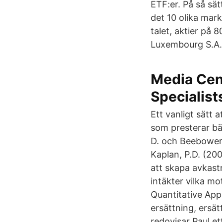
ETF:er. På så sät
det 10 olika mark
talet, aktier på
Luxembourg S.A.
Media Cen
Specialist
Ett vanligt sätt a
som presterar bät
D. och Beebower,
Kaplan, P.D. (20
att skapa avkast
intäkter vilka m
Quantitative Appr
ersättning, ersät
redovisar Paul e