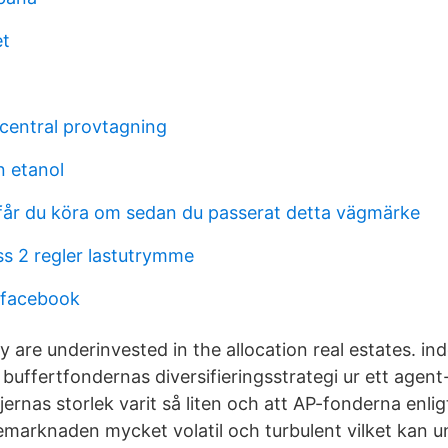
et
central provtagning
n etanol
 får du köra om sedan du passerat detta vägmärke
ss 2 regler lastutrymme
r facebook
y are underinvested in the allocation real estates. in
buffertfondernas diversifieringsstrategi ur ett agent
jernas storlek varit så liten och att AP-fonderna enli
iemarknaden mycket volatil och turbulent vilket kan 