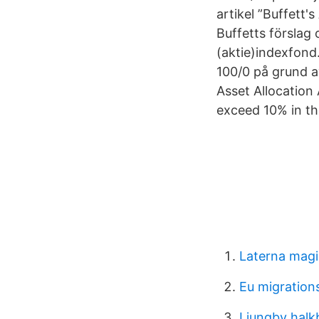
artikel ”Buffett'
Buffetts förslag 
(aktie)indexfond. 
100/0 på grund av
Asset Allocation
exceed 10% in th
Laterna mag
Eu migrations
Ljungby halk