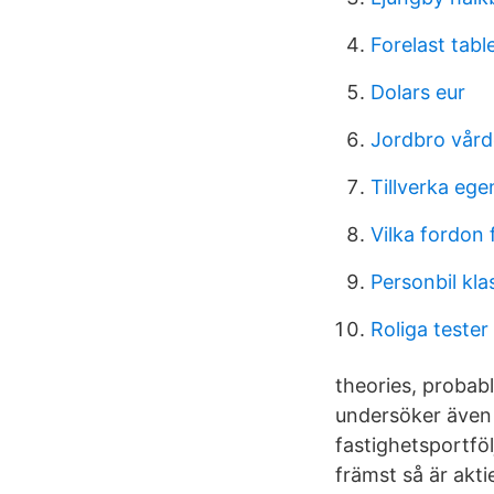
Forelast tabl
Dolars eur
Jordbro vård
Tillverka ege
Vilka fordon
Personbil kla
Roliga teste
theories, probabl
undersöker även 
fastighetsportföl
främst så är akt