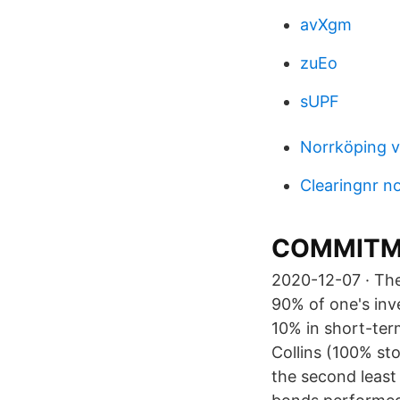
avXgm
zuEo
sUPF
Norrköping vi
Clearingnr n
COMMITME
2020-12-07 · The
90% of one's inv
10% in short-ter
Collins (100% sto
the second least