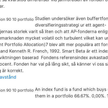
er.
Studien undersöker även buffertfo
diversifieringsstrategi ur ett agent-
jernas storlek varit så liten och att AP-fonderna enli
iemarknaden mycket volatil och turbulent vilket kan 
 Portfolio Allocation)7 blev allt mer populära att for
and Kenneth R. French, 1992. Smart Beta är ett ind
la viktningen baserad Fondens referensindex avkast
rocent. Fonden har val på lång sikt, så känner vi oss s
 är korrekt.
avstånd
An index fund is a fund which buys
them in a portfolio 66.67%. 0,00%.