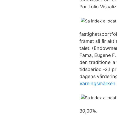
Portfolio Visualiz
fastighetsportföl
främst så är akt
talet. (Endowment
Fama, Eugene F. 
den traditionel
tidsperiod -2,1 p
dagens värdering
Varningsmärken 
30,00%.