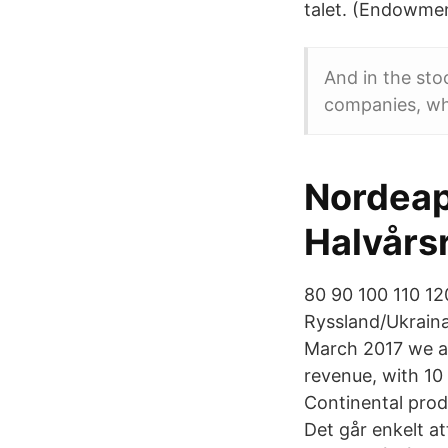
talet. (Endowment
And in the stoc
companies, whi
Nordeap
Halvårs
80 90 100 110 120
Ryssland/Ukraina
March 2017 we ac
revenue, with 10
Continental prod
Det går enkelt 