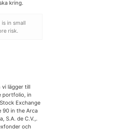
ska kring.
is in small
re risk.
i lägger till
portfolio, in
n Stock Exchange
 90 in the Arca
 S.A. de C.V.,.
exfonder och