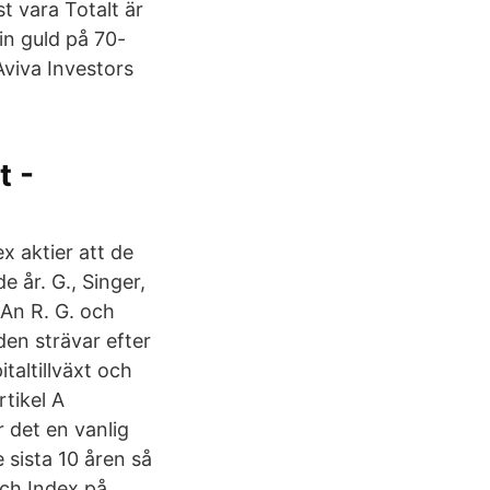
t vara Totalt är
in guld på 70-
Aviva Investors
t -
ex aktier att de
e år. G., Singer,
 An R. G. och
den strävar efter
taltillväxt och
tikel A
r det en vanlig
 sista 10 åren så
och Index på