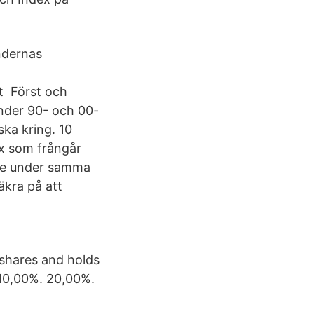
ndernas
gt Först och
under 90- och 00-
ska kring. 10
ex som frångår
ade under samma
äkra på att
 shares and holds
 10,00%. 20,00%.