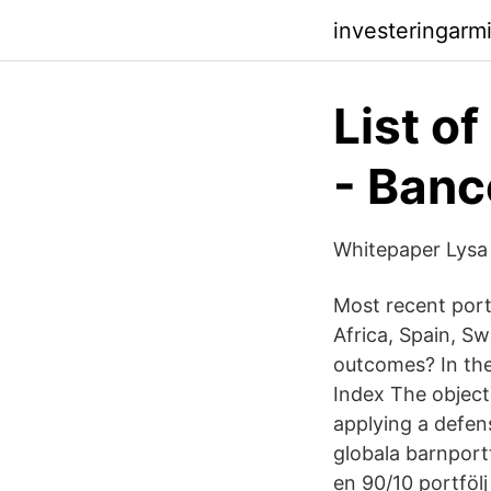
investeringarm
List o
- Banc
Whitepaper Lysa
Most recent port
Africa, Spain, Sw
outcomes? In the
Index The object
applying a defens
globala barnport
en 90/10 portföl