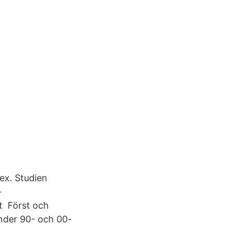
dex. Studien
-
gt Först och
under 90- och 00-