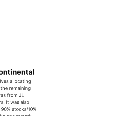
ntinental
lves allocating
 the remaining
was from JL
s. It was also
of 90% stocks/10%