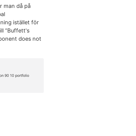
tar man då på
bal
ing istället för
l ”Buffett's
mponent does not