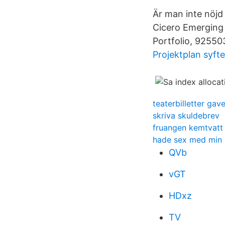
Är man inte nöjd
Cicero Emerging
Portfolio, 92550
Projektplan syft
teaterbilletter gav
skriva skuldebrev
fruangen kemtvatt
hade sex med min 
QVb
vGT
HDxz
TV