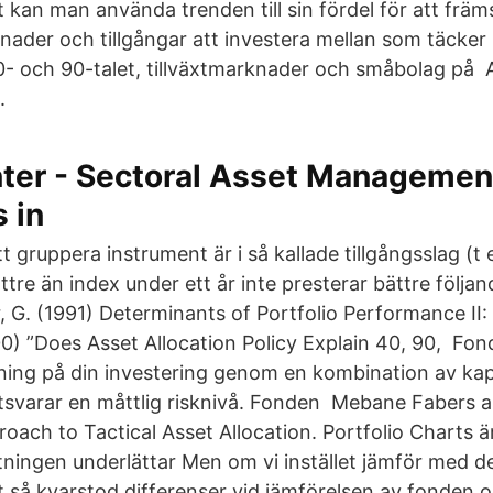
t kan man använda trenden till sin fördel för att främs
nader och tillgångar att investera mellan som täcker 
 80- och 90-talet, tillväxtmarknader och småbolag på 
.
ter - Sectoral Asset Managemen
s in
tt gruppera instrument är i så kallade tillgångsslag (t 
tre än index under ett år inte presterar bättre följand
 G. (1991) Determinants of Portfolio Performance II:
00) ”Does Asset Allocation Policy Explain 40, 90, Fon
ning på din investering genom en kombination av kapi
otsvarar en måttlig risknivå. Fonden Mebane Fabers ar
oach to Tactical Asset Allocation. Portfolio Charts ä
tningen underlättar Men om vi instället jämför med de
tt så kvarstod differenser vid jämförelsen av fonden 