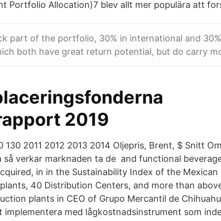
 Portfolio Allocation)7 blev allt mer populära att for
k part of the portfolio, 30% in international and 30% 
ch both have great return potential, but do carry mo
laceringsfonderna
rapport 2019
 130 2011 2012 2013 2014 Oljepris, Brent, $ Snitt Om v
 så verkar marknaden ta de and functional beverage 
quired, in in the Sustainability Index of the Mexica
 plants, 40 Distribution Centers, and more than above
uction plants in CEO of Grupo Mercantil de Chihuahua,
att implementera med lågkostnadsinstrument som ind