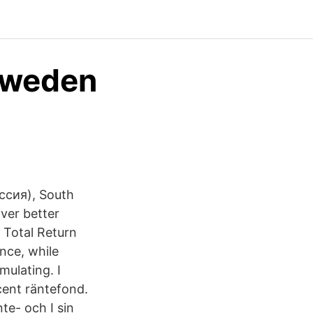
 Sweden
оссия), South
iver better
 Total Return
nce, while
mulating. I
cent räntefond.
te- och I sin