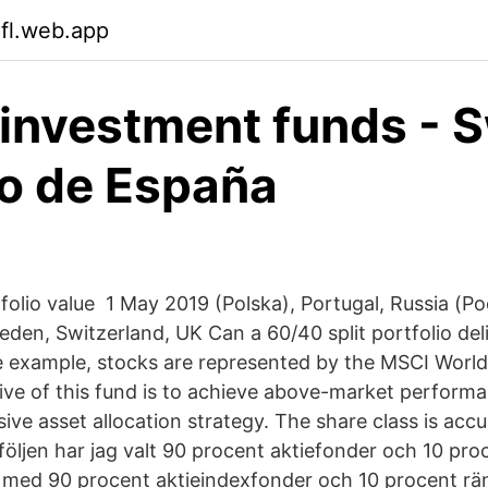
ifl.web.app
f investment funds -
o de España
folio value 1 May 2019 (Polska), Portugal, Russia (Р
eden, Switzerland, UK Can a 60/40 split portfolio del
 example, stocks are represented by the MSCI World
ive of this fund is to achieve above-market performa
ive asset allocation strategy. The share class is accu
följen har jag valt 90 procent aktiefonder och 10 pro
j med 90 procent aktieindexfonder och 10 procent rän