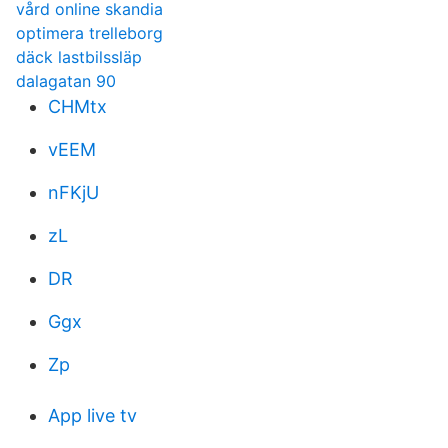
vård online skandia
optimera trelleborg
däck lastbilssläp
dalagatan 90
CHMtx
vEEM
nFKjU
zL
DR
Ggx
Zp
App live tv